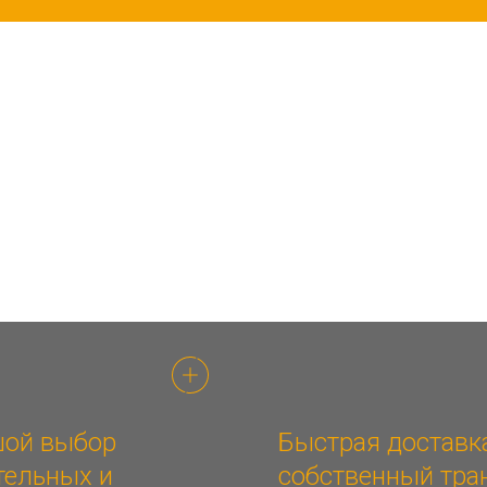
ой выбор
Быстрая доставк
тельных и
собственный тра